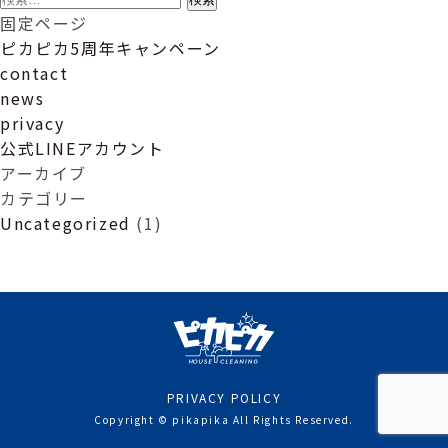
ビ
索:
固定ページ
ゲ
ピカピカ5周年キャンペーン
ー
contact
シ
news
ョ
privacy
ン
公式LINEアカウント
アーカイブ
カテゴリー
Uncategorized
(1)
PRIVACY POLICY
Copyright © pikapika All Rights Reserved.