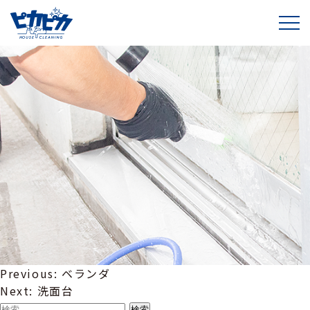
ガラス・サッシクリーニング
投
Previous:
ベランダ
稿
Next:
洗面台
ナ
検