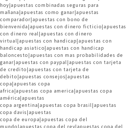
hoy|apuestas combinadas seguras para
mañana|apuestas como ganar|apuestas
comparador|apuestas con bono de
bienvenida|apuestas con dinero ficticio|apuestas
con dinero real|apuestas con dinero
virtual|apuestas con handicap|apuestas con
handicap asiatico|apuestas con handicap
baloncesto|apuestas con mas probabilidades de
ganar|apuestas con paypal|apuestas con tarjeta
de credito|apuestas con tarjeta de
debito|apuestas consejos|apuestas
copa|apuestas copa
africa|apuestas copa america|apuestas copa
américa|apuestas
copa argentina|apuestas copa brasil|apuestas
copa davis|apuestas
copa de europa|apuestas copa del
mundo|apuestas copa del rey|apuestas copa del