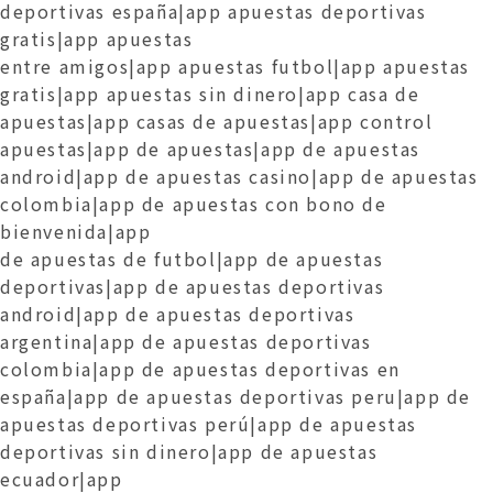
deportivas españa|app apuestas deportivas
gratis|app apuestas
entre amigos|app apuestas futbol|app apuestas
gratis|app apuestas sin dinero|app casa de
apuestas|app casas de apuestas|app control
apuestas|app de apuestas|app de apuestas
android|app de apuestas casino|app de apuestas
colombia|app de apuestas con bono de
bienvenida|app
de apuestas de futbol|app de apuestas
deportivas|app de apuestas deportivas
android|app de apuestas deportivas
argentina|app de apuestas deportivas
colombia|app de apuestas deportivas en
españa|app de apuestas deportivas peru|app de
apuestas deportivas perú|app de apuestas
deportivas sin dinero|app de apuestas
ecuador|app