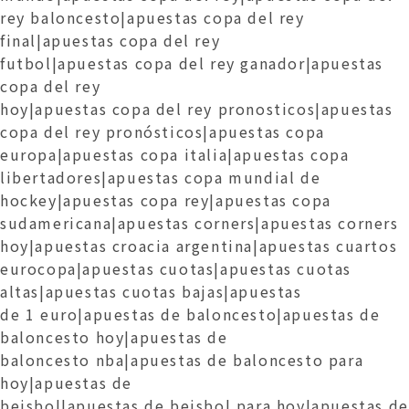
rey baloncesto|apuestas copa del rey
final|apuestas copa del rey
futbol|apuestas copa del rey ganador|apuestas
copa del rey
hoy|apuestas copa del rey pronosticos|apuestas
copa del rey pronósticos|apuestas copa
europa|apuestas copa italia|apuestas copa
libertadores|apuestas copa mundial de
hockey|apuestas copa rey|apuestas copa
sudamericana|apuestas corners|apuestas corners
hoy|apuestas croacia argentina|apuestas cuartos
eurocopa|apuestas cuotas|apuestas cuotas
altas|apuestas cuotas bajas|apuestas
de 1 euro|apuestas de baloncesto|apuestas de
baloncesto hoy|apuestas de
baloncesto nba|apuestas de baloncesto para
hoy|apuestas de
beisbol|apuestas de beisbol para hoy|apuestas de