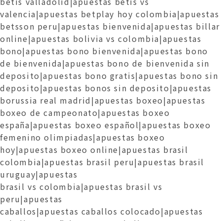
betis valladolid|apuestas betis vs
valencia|apuestas betplay hoy colombia|apuestas
betsson peru|apuestas bienvenida|apuestas billar
online|apuestas bolivia vs colombia|apuestas
bono|apuestas bono bienvenida|apuestas bono
de bienvenida|apuestas bono de bienvenida sin
deposito|apuestas bono gratis|apuestas bono sin
deposito|apuestas bonos sin deposito|apuestas
borussia real madrid|apuestas boxeo|apuestas
boxeo de campeonato|apuestas boxeo
españa|apuestas boxeo español|apuestas boxeo
femenino olimpiadas|apuestas boxeo
hoy|apuestas boxeo online|apuestas brasil
colombia|apuestas brasil peru|apuestas brasil
uruguay|apuestas
brasil vs colombia|apuestas brasil vs
peru|apuestas
caballos|apuestas caballos colocado|apuestas