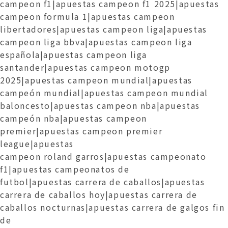
campeon f1|apuestas campeon f1 2025|apuestas
campeon formula 1|apuestas campeon
libertadores|apuestas campeon liga|apuestas
campeon liga bbva|apuestas campeon liga
española|apuestas campeon liga
santander|apuestas campeon motogp
2025|apuestas campeon mundial|apuestas
campeón mundial|apuestas campeon mundial
baloncesto|apuestas campeon nba|apuestas
campeón nba|apuestas campeon
premier|apuestas campeon premier
league|apuestas
campeon roland garros|apuestas campeonato
f1|apuestas campeonatos de
futbol|apuestas carrera de caballos|apuestas
carrera de caballos hoy|apuestas carrera de
caballos nocturnas|apuestas carrera de galgos fin
de