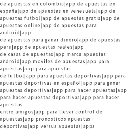
de apuestas en colombia|app de apuestas en
españa|app de apuestas en venezuela|app de
apuestas futbol|app de apuestas gratis|app de
apuestas online|app de apuestas para
android|app
de apuestas para ganar dinero|app de apuestas
peru|app de apuestas reales|app
de casas de apuestas|app marca apuestas
android|app moviles de apuestas|app para
apuestas|app para apuestas
de futbol|app para apuestas deportivas|app para
apuestas deportivas en español|app para ganar
apuestas deportivas|app para hacer apuestas|app
para hacer apuestas deportivas|app para hacer
apuestas
entre amigos|app para llevar control de
apuestas|app pronosticos apuestas
deportivas|app versus apuestas|apps