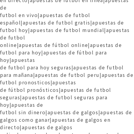
de
futbol en vivo|apuestas de futbol
español|apuestas de futbol gratis|apuestas de
futbol hoy|apuestas de futbol mundial|apuestas
de futbol
online|apuestas de fútbol online|apuestas de
futbol para hoy|apuestas de fútbol para
hoy|apuestas
de futbol para hoy seguras|apuestas de futbol
para mañana|apuestas de futbol peru|apuestas de
futbol pronosticos|apuestas
de fútbol pronósticos|apuestas de futbol
seguras|apuestas de futbol seguras para
hoy|apuestas de
futbol sin dinero|apuestas de galgos|apuestas de
galgos como ganar|apuestas de galgos en
directo|apuestas de galgos