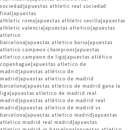
sociedad|apuestas athletic real sociedad
final|apuestas
athletic roma|apuestas athletic sevilla|apuestas
athletic valencia|apuestas atletico|apuestas
atletico
barcelona|apuestas atletico barsa|apuestas
atletico campeon champions|apuestas
atletico campeon de liga|apuestas atlético
copenhague|apuestas atletico de
madrid|apuestas atlético de
madrid|apuestas atletico de madrid
barcelona|apuestas atletico de madrid gana la
liga|apuestas atletico de madrid real
madrid|apuestas atlético de madrid real
madrid|apuestas atletico de madrid vs
barcelona|apuestas atletico madrid|apuestas
atletico madrid real madrid|apuestas
atletico madrid vs barcelona|apuestas atletico