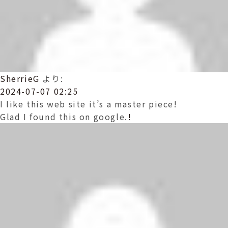
SherrieG
より:
2024-07-07 02:25
I like this web site it’s a master piece!
Glad I found this on google.
!