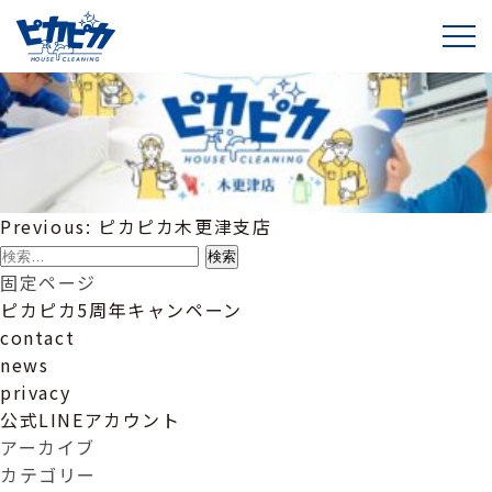
木更津バナー
投
Previous:
ピカピカ木更津支店
稿
検
ナ
索:
固定ページ
ビ
ピカピカ5周年キャンペーン
ゲ
contact
ー
news
シ
privacy
ョ
公式LINEアカウント
ン
アーカイブ
カテゴリー