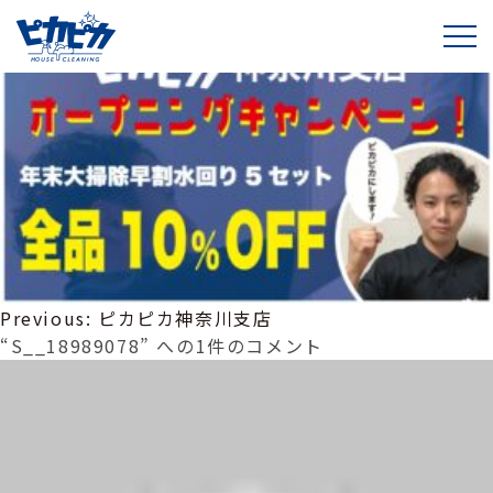
S__18989078
投
Previous:
ピカピカ神奈川支店
稿
“S__18989078” への1件のコメント
ナ
ビ
ゲ
ー
シ