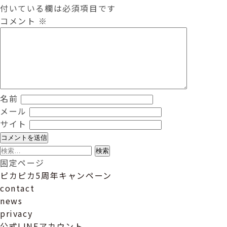
付いている欄は必須項目です
コメント
※
名前
メール
サイト
検
索:
固定ページ
ピカピカ5周年キャンペーン
contact
news
privacy
公式LINEアカウント