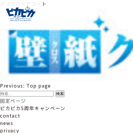
クリアバリアコート
投
Previous:
Top page
稿
検
ナ
索:
固定ページ
ビ
ピカピカ5周年キャンペーン
ゲ
contact
ー
news
シ
privacy