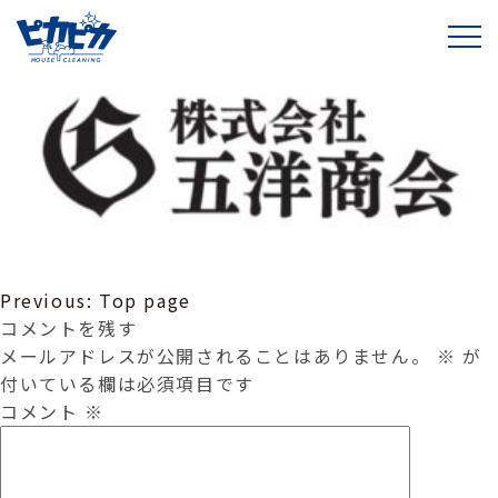
五洋商会ロゴマーク
投
Previous:
Top page
稿
コメントを残す
ナ
メールアドレスが公開されることはありません。
※
が
ビ
付いている欄は必須項目です
ゲ
コメント
※
ー
シ
ョ