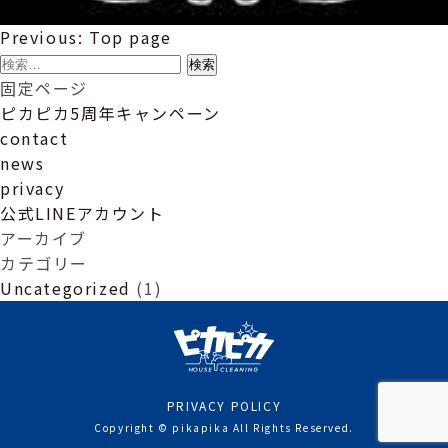
投
Previous:
Top page
稿
検
ナ
索:
固定ページ
ビ
ピカピカ5周年キャンペーン
ゲ
contact
ー
news
シ
privacy
ョ
公式LINEアカウント
ン
アーカイブ
カテゴリー
Uncategorized
(1)
PRIVACY POLICY
Copyright © pikapika All Rights Reserved.