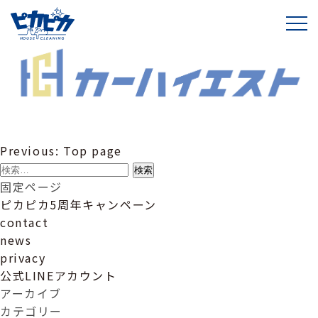
株式会社IF2
投
Previous:
Top page
稿
検
ナ
索:
固定ページ
ビ
ピカピカ5周年キャンペーン
ゲ
contact
ー
news
シ
privacy
ョ
公式LINEアカウント
ン
アーカイブ
カテゴリー