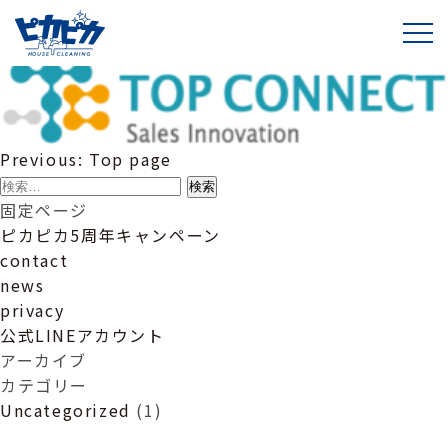
top connectロゴ
投
Previous:
Top page
稿
検
ナ
索:
固定ページ
ビ
ピカピカ5周年キャンペーン
ゲ
contact
ー
news
シ
privacy
ョ
公式LINEアカウント
ン
アーカイブ
カテゴリー
Uncategorized
(1)