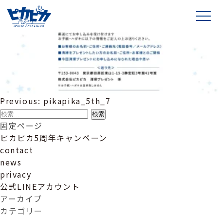
pikapika_5th_7
投
Previous:
pikapika_5th_7
稿
検
ナ
索:
固定ページ
ビ
ピカピカ5周年キャンペーン
ゲ
contact
ー
news
シ
privacy
ョ
公式LINEアカウント
ン
アーカイブ
カテゴリー