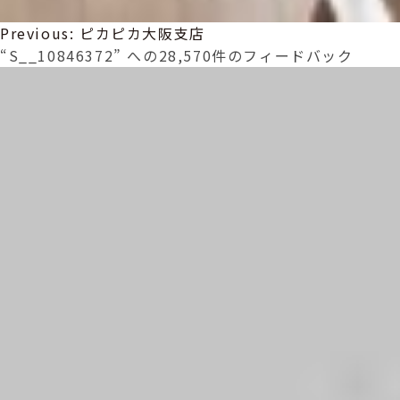
投
Previous:
ピカピカ大阪支店
稿
“S__10846372” への28,570件のフィードバック
ナ
ビ
ゲ
ー
シ
ョ
ン