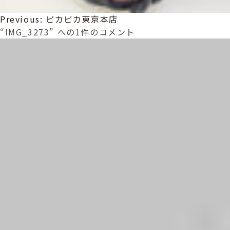
投
Previous:
ピカピカ東京本店
稿
“IMG_3273” への1件のコメント
ナ
ビ
ゲ
ー
シ
ョ
ン